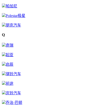
帕加尼
Polestar极星
朋克汽车
Q
奇瑞
起亚
启辰
骐铃汽车
前途
庆铃汽车
乔治·巴顿