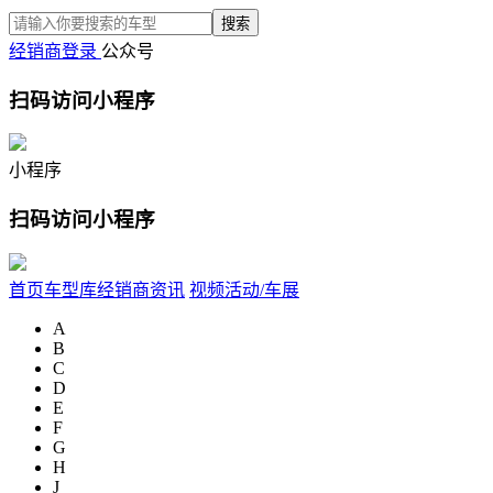
搜索
经销商登录
公众号
扫码访问小程序
小程序
扫码访问小程序
首页
车型库
经销商
资讯
视频
活动/车展
A
B
C
D
E
F
G
H
J