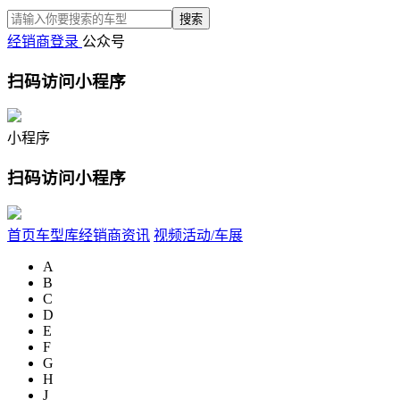
搜索
经销商登录
公众号
扫码访问小程序
小程序
扫码访问小程序
首页
车型库
经销商
资讯
视频
活动/车展
A
B
C
D
E
F
G
H
J