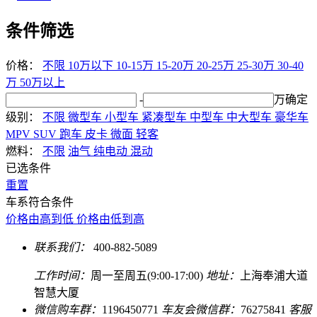
条件筛选
价格：
不限
10万以下
10-15万
15-20万
20-25万
25-30万
30-40
万
50万以上
-
万
确定
级别：
不限
微型车
小型车
紧凑型车
中型车
中大型车
豪华车
MPV
SUV
跑车
皮卡
微面
轻客
燃料：
不限
油气
纯电动
混动
已选条件
重置
车系符合条件
价格由高到低
价格由低到高
联系我们：
400-882-5089
工作时间：
周一至周五(9:00-17:00)
地址：
上海奉浦大道
智慧大厦
微信购车群：
1196450771
车友会微信群：
76275841
客服