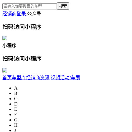
搜索
经销商登录
公众号
扫码访问小程序
小程序
扫码访问小程序
首页
车型库
经销商
资讯
视频
活动/车展
A
B
C
D
E
F
G
H
J