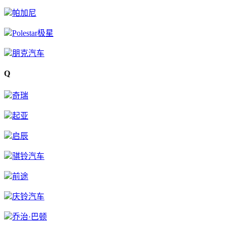
帕加尼
Polestar极星
朋克汽车
Q
奇瑞
起亚
启辰
骐铃汽车
前途
庆铃汽车
乔治·巴顿