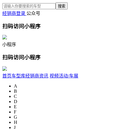
搜索
经销商登录
公众号
扫码访问小程序
小程序
扫码访问小程序
首页
车型库
经销商
资讯
视频
活动/车展
A
B
C
D
E
F
G
H
J