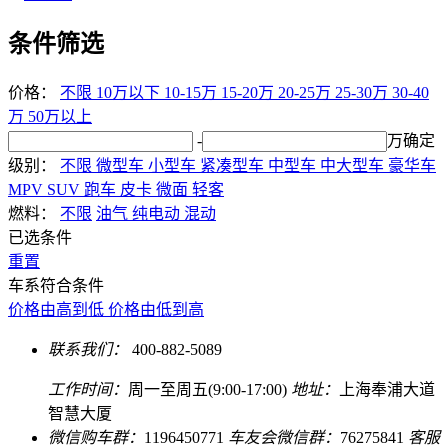
条件筛选
价格：
不限
10万以下
10-15万
15-20万
20-25万
25-30万
30-40
万
50万以上
-
万
确定
级别：
不限
微型车
小型车
紧凑型车
中型车
中大型车
豪华车
MPV
SUV
跑车
皮卡
微面
轻客
燃料：
不限
油气
纯电动
混动
已选条件
重置
车系符合条件
价格由高到低
价格由低到高
联系我们：
400-882-5089
工作时间：
周一至周五(9:00-17:00)
地址：
上海奉浦大道
智慧大厦
微信购车群：
1196450771
车友会微信群：
76275841
客服