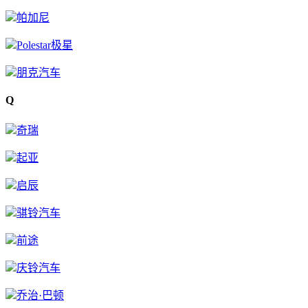
帕加尼
Polestar极星
朋克汽车
Q
奇瑞
起亚
启辰
骐铃汽车
前途
庆铃汽车
乔治·巴顿