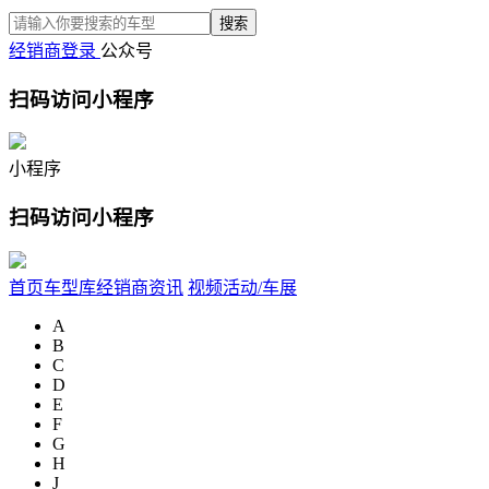
搜索
经销商登录
公众号
扫码访问小程序
小程序
扫码访问小程序
首页
车型库
经销商
资讯
视频
活动/车展
A
B
C
D
E
F
G
H
J