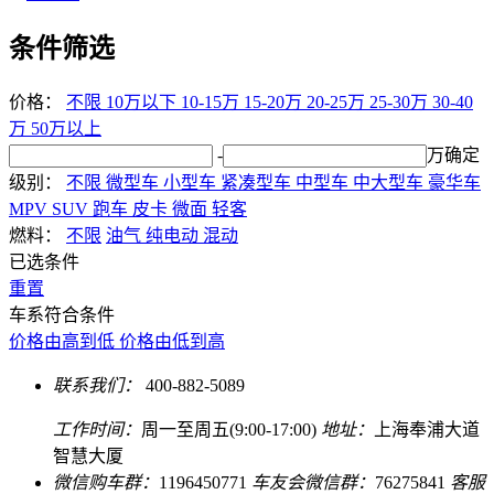
条件筛选
价格：
不限
10万以下
10-15万
15-20万
20-25万
25-30万
30-40
万
50万以上
-
万
确定
级别：
不限
微型车
小型车
紧凑型车
中型车
中大型车
豪华车
MPV
SUV
跑车
皮卡
微面
轻客
燃料：
不限
油气
纯电动
混动
已选条件
重置
车系符合条件
价格由高到低
价格由低到高
联系我们：
400-882-5089
工作时间：
周一至周五(9:00-17:00)
地址：
上海奉浦大道
智慧大厦
微信购车群：
1196450771
车友会微信群：
76275841
客服