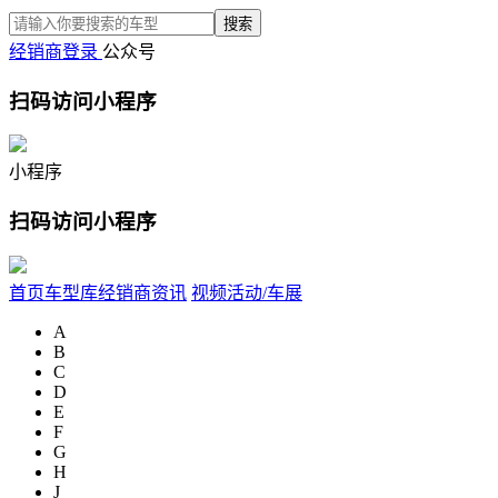
搜索
经销商登录
公众号
扫码访问小程序
小程序
扫码访问小程序
首页
车型库
经销商
资讯
视频
活动/车展
A
B
C
D
E
F
G
H
J