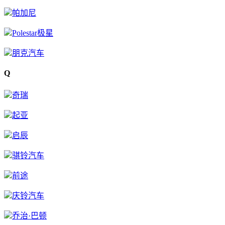
帕加尼
Polestar极星
朋克汽车
Q
奇瑞
起亚
启辰
骐铃汽车
前途
庆铃汽车
乔治·巴顿