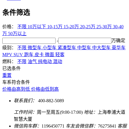
条件筛选
价格：
不限
10万以下
10-15万
15-20万
20-25万
25-30万
30-40
万
50万以上
-
万
确定
级别：
不限
微型车
小型车
紧凑型车
中型车
中大型车
豪华车
MPV
SUV
跑车
皮卡
微面
轻客
燃料：
不限
油气
纯电动
混动
已选条件
重置
车系符合条件
价格由高到低
价格由低到高
联系我们：
400-882-5089
工作时间：
周一至周五(9:00-17:00)
地址：
上海奉浦大道
智慧大厦
微信购车群：
1196450771
车友会微信群：
76275841
客服