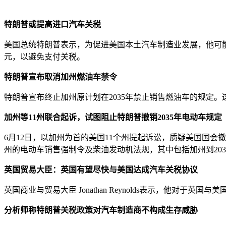
特朗普或提高进口汽车关税
美国总统特朗普表示，为促进美国本土汽车制造业发展，他可
元，以避免支付关税。
特朗普宣布取消加州
燃油
车禁令
特朗普宣布终止加州原计划在2035年禁止销售燃油车的规定
加州等11州联合起诉，试图阻止特朗普撤销2035年电动车规定
6月12日，以加州为首的美国11个州提起诉讼，质疑美国国会
州的电动车销售强制令及柴油发动机法规，其中包括加州到20
英国贸易大臣
：
英国
有望尽快与美国达成汽车关税协议
英国商业与贸易大臣 Jonathan Reynolds表示，他
分析师称特朗普关税政策对汽车制造商不构成生存威胁