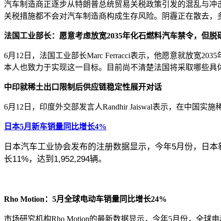
汽车制造商正逐步从特朗普总统贸易关税政策引发的混乱与冲击中恢复。杰富
关税措施都不会对汽车制造商构成生存风险。阴霾正在散去，
法国工业部长
：
愿意考虑放宽2035年化石燃料汽车禁令，但脱
6月12日，法国工业部长Marc Ferracci表示，他愿意就放
本人也致力于实现这一目标。目前尚不清楚法国将采取哪些具体
中印就稀土出口限制后供应链稳定性展开对话
6月12日，印度外交部发言人Randhir Jaiswal表示
日本5月新车销量同比增长4%
日本汽车工业协会发布的注册数据显示，今年5月份，日本新车销
长11%，达到1,952,294辆。
Rho Motion
：
5
月全球电动车
销量
同比增长24%
市场研究机构Rho Motion的最新数据显示，今年5月份，