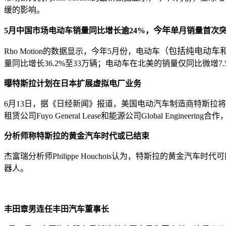
缓的影响。
今年
5
月
中国市场
电动车
销量
同比增长
逾
24%
，
单月销量
首次
（包括纯
电动车
Rho Motion的数据显示，今年5月份，电动车
量同比增长36.2%至33万辆；电动车在北美的销量仅同比微增7
曝
特斯拉计划在日本扩展虚拟电厂业务
6月13日，据《日经新闻》报道，美国电动汽车制造商特斯拉
租赁公司Fuyo General Lease和能源公司Global Engineer
分析师称
特斯拉的黄金
汽车
时代或已结束
杰富瑞分析师Philippe Houchois认为，特斯拉的黄
器人。
丰田章男连任丰田汽车董事长