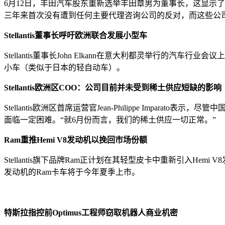
6月12日，丰田汽车股东重新选举丰田章男为董事长，这显示
三年来首次没有遭到任何主要代理咨询公司的反对，而这些公司
Stellantis董事长呼吁欧洲联合发展小型车
Stellantis董事长John Elkann在意大利都灵举
小车（类似于日本的轻自动车）。
Stellantis欧洲区
COO：
公司目前并未受到稀土供应短缺的影响
Stellantis欧洲区首席运营官Jean-Philippe Impa
面临一定困难。“就6月份而言，我们的稀土供应一切正常。”
Ram重推Hemi V8
发动机
以挽回市场份额
Stellantis旗下品牌Ram正计划在其轻型皮卡中重新引入He
发动机的Ram卡车将于今年夏季上市。
特斯拉指控前Optimus工程师窃取机器人商业机密