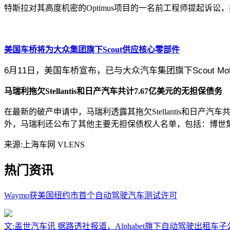
特斯拉对其高度机密的Optimus项目的一名前工程师提起诉
美国车桥将为大众集团旗下Scout供应核心零部件
6月11日，美国车桥宣布，已与大众汽车集团旗下Scout Mot
马瑞利
拖欠Stellantis和日产汽车共计7.67亿美元的无担保债务
在最新的破产申请中，马瑞利透露其拖欠Stellantis和日产汽车共
外，马瑞利还公布了其他主要无担保债权人名单，包括：博世集团：4
来源:上海车网
VLENS
热门资讯
Waymo获美国纽约市首个自动驾驶汽车测试许可
文:盖世汽车讯 据路透社报道，Alphabet旗下自动驾驶出租车