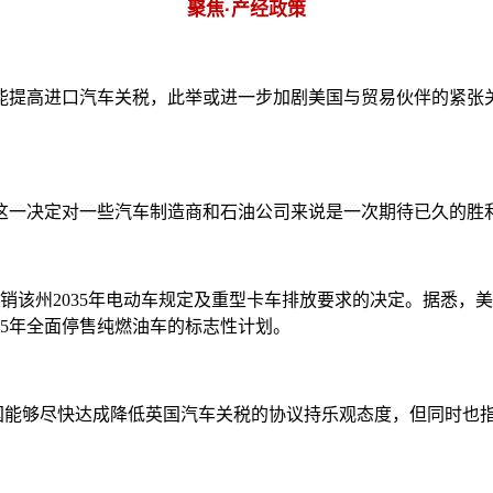
聚焦·产经政策
能提高进口汽车关税，此举或进一步加剧美国与贸易伙伴的紧张关
。这一决定对一些汽车制造商和石油公司来说是一次期待已久的胜
撤销该州2035年电动车规定及重型卡车排放要求的决定。据悉
35年全面停售纯燃油车的标志性计划。
对于英国与美国能够尽快达成降低英国汽车关税的协议持乐观态度，但同